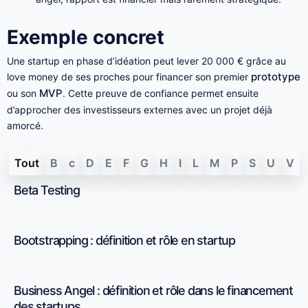
Exemple concret
Une startup en phase d’idéation peut lever 20 000 € grâce au
prototype
love money de ses proches pour financer son premier
MVP
ou son
. Cette preuve de confiance permet ensuite
d’approcher des investisseurs externes avec un projet déjà
amorcé.
Tout
B
c
D
E
F
G
H
I
L
M
P
S
U
V
Beta Testing
Bootstrapping : définition et rôle en startup
Business Angel : définition et rôle dans le financement
des startups