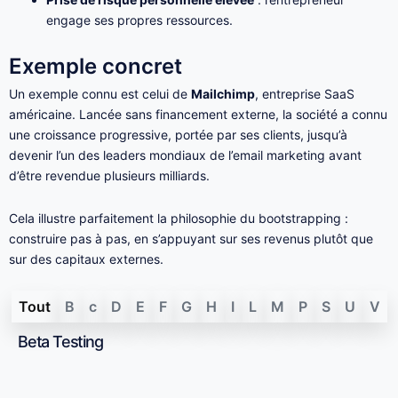
engage ses propres ressources.
Exemple concret
Un exemple connu est celui de
Mailchimp
, entreprise SaaS
américaine. Lancée sans financement externe, la société a connu
une croissance progressive, portée par ses clients, jusqu’à
devenir l’un des leaders mondiaux de l’email marketing avant
d’être revendue plusieurs milliards.
Cela illustre parfaitement la philosophie du bootstrapping :
construire pas à pas, en s’appuyant sur ses revenus plutôt que
sur des capitaux externes.
Tout
B
c
D
E
F
G
H
I
L
M
P
S
U
V
Beta Testing