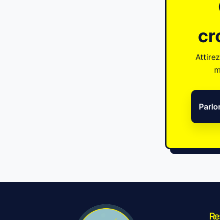
cr
Attire
m
Parlo
Re