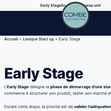
Aller
Early Stage
Scale up
Business unit
au
contenu
Accueil
»
Lexique Start up
»
Early Stage
Early Stage
L’
Early Stage
désigne la
phase de démarrage d’une sta
commence à structurer son produit, tester son marché e
Durant cette étape, la priorité est de
valider l’adéquatio