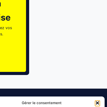
a
ise
nez vos
s.
Gérer le consentement
tartup
Liens utiles