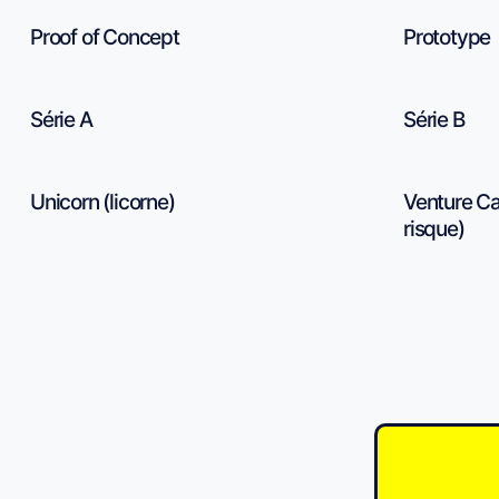
Proof of Concept
Prototype
Série A
Série B
Unicorn (licorne)
Venture Ca
risque)