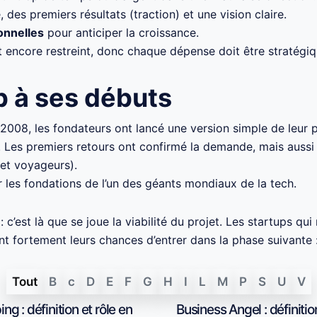
 des premiers résultats (traction) et une vision claire.
onnelles
pour anticiper la croissance.
t encore restreint, donc chaque dépense doit être stratégiq
b à ses débuts
 2008, les fondateurs ont lancé une version simple de leur p
. Les premiers retours ont confirmé la demande, mais auss
 et voyageurs).
r les fondations de l’un des géants mondiaux de la tech.
: c’est là que se joue la viabilité du projet. Les startups qu
nt fortement leurs chances d’entrer dans la phase suivante 
Tout
B
c
D
E
F
G
H
I
L
M
P
S
U
V
ng : définition et rôle en
Business Angel : définition