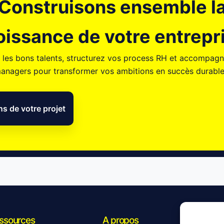
Construisons ensemble l
oissance de votre entrepr
z les bons talents, structurez vos process RH et accompag
anagers pour transformer vos ambitions en succès durable
ns de votre projet
ssources
A propos
S